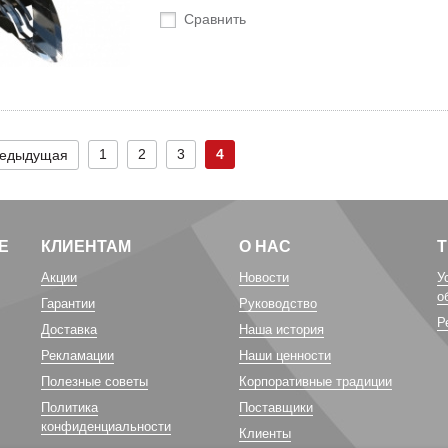
Сравнить
1
2
3
4
едыдущая
Е
КЛИЕНТАМ
О НАС
Акции
Новости
У
о
Гарантии
Руководство
Р
Доставка
Наша история
Рекламации
Наши ценности
Полезные советы
Корпоративные традиции
Политика
Поставщики
конфиденциальности
Клиенты