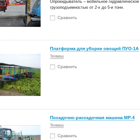
Опрокидыватель – мобильное гидравлическое
грузоподъемностью от 2-х до 5-и тонн.
Сравнить
Платформа для уборки овощей ПУО-1А
Техмаш
Сравнить
оступление техники
Новые роторные косилки уже в
тва Сальсксельмаш
наличии на складах!
 Белагро в Минске!
Посадочно-рассадочная машина МР-4
Техмаш
Сравнить