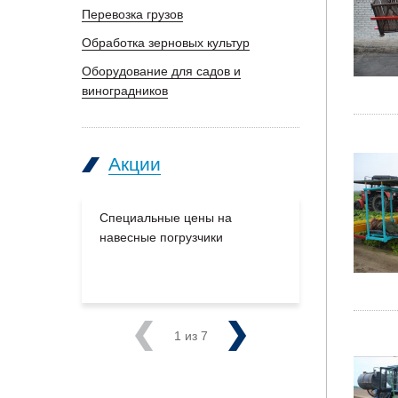
Перевозка грузов
Обработка зерновых культур
Оборудование для садов и
виноградников
Акции
Специальные цены на
Большое п
навесные погрузчики
производс
на склады
Previous
1
из 7
Next