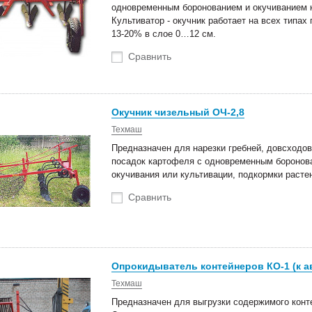
одновременным боронованием и окучиванием к
Культиватор - окучник работает на всех типа
13-20% в слое 0…12 см.
Сравнить
Окучник чизельный ОЧ-2,8
Техмаш
Предназначен для нарезки гребней, довсходо
посадок картофеля с одновременным боронова
окучивания или культивации, подкормки раст
Сравнить
Опрокидыватель контейнеров КО-1 (к а
Техмаш
Предназначен для выгрузки содержимого конт