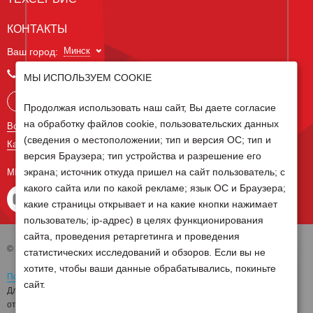
КОНТАКТЫ
Минск
Ваш город:
+375 29 238 97 34
МЫ ИСПОЛЬЗУЕМ COOKIE
Запросить консультацию
Продолжая использовать наш сайт, Вы даете согласие
на обработку файлов cookie, пользовательских данных
Все контакты
(сведения о местоположении; тип и версия ОС; тип и
Карта сайта
версия Браузера; тип устройства и разрешение его
экрана; источник откуда пришел на сайт пользователь; с
МЫ В СОЦ СЕТЯХ
какого сайта или по какой рекламе; язык ОС и Браузера;
какие страницы открывает и на какие кнопки нажимает
пользователь; ip-адрес) в целях функционирования
сайта, проведения ретаргетинга и проведения
© 2026 Группа компаний Белагро
статистических исследований и обзоров. Если вы не
хотите, чтобы ваши данные обрабатывались, покиньте
Политика обработки персональных данных
сайт.
Для отзыва согласия на обработку персональных данных необходимо
отправить письмо на электронную почту
pd@belagro.by