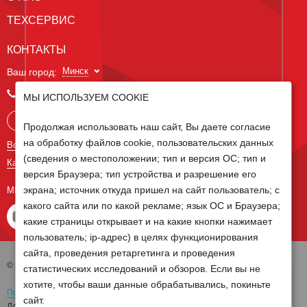
ТЕХСЕРВИС
КОНТАКТЫ
Минск
Ваш город:
+375 29 238 97 34
МЫ ИСПОЛЬЗУЕМ COOKIE
Запросить консультацию
Продолжая использовать наш сайт, Вы даете согласие
на обработку файлов cookie, пользовательских данных
Все контакты
(сведения о местоположении; тип и версия ОС; тип и
Карта сайта
версия Браузера; тип устройства и разрешение его
экрана; источник откуда пришел на сайт пользователь; с
МЫ В СОЦ СЕТЯХ
какого сайта или по какой рекламе; язык ОС и Браузера;
какие страницы открывает и на какие кнопки нажимает
пользователь; ip-адрес) в целях функционирования
сайта, проведения ретаргетинга и проведения
© 2026 Группа компаний Белагро
статистических исследований и обзоров. Если вы не
хотите, чтобы ваши данные обрабатывались, покиньте
Политика обработки персональных данных
сайт.
Для отзыва согласия на обработку персональных данных необходимо