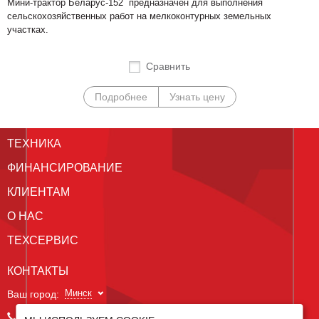
Мини-трактор Беларус-152 предназначен для выполнения
сельскохозяйственных работ на мелкоконтурных земельных
участках.
Сравнить
Подробнее
Узнать цену
ТЕХНИКА
ФИНАНСИРОВАНИЕ
КЛИЕНТАМ
О НАС
ТЕХСЕРВИС
КОНТАКТЫ
Минск
Ваш город:
+375 29 238 97 34