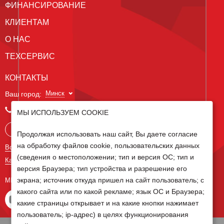
ФИНАНСИРОВАНИЕ
КЛИЕНТАМ
О НАС
ТЕХСЕРВИС
КОНТАКТЫ
Минск
Ваш город:
+375 29 238 97 34
МЫ ИСПОЛЬЗУЕМ COOKIE
Запросить консультацию
Продолжая использовать наш сайт, Вы даете согласие
на обработку файлов cookie, пользовательских данных
Все контакты
(сведения о местоположении; тип и версия ОС; тип и
Карта сайта
версия Браузера; тип устройства и разрешение его
экрана; источник откуда пришел на сайт пользователь; с
МЫ В СОЦ СЕТЯХ
какого сайта или по какой рекламе; язык ОС и Браузера;
какие страницы открывает и на какие кнопки нажимает
пользователь; ip-адрес) в целях функционирования