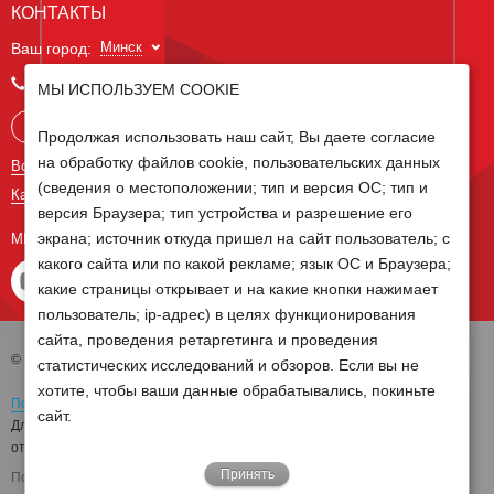
КОНТАКТЫ
Минск
Ваш город:
+375 29 238 97 34
МЫ ИСПОЛЬЗУЕМ COOKIE
Запросить консультацию
Продолжая использовать наш сайт, Вы даете согласие
на обработку файлов cookie, пользовательских данных
Все контакты
(сведения о местоположении; тип и версия ОС; тип и
Карта сайта
версия Браузера; тип устройства и разрешение его
экрана; источник откуда пришел на сайт пользователь; с
МЫ В СОЦ СЕТЯХ
какого сайта или по какой рекламе; язык ОС и Браузера;
какие страницы открывает и на какие кнопки нажимает
пользователь; ip-адрес) в целях функционирования
сайта, проведения ретаргетинга и проведения
© 2026 Группа компаний Белагро
статистических исследований и обзоров. Если вы не
хотите, чтобы ваши данные обрабатывались, покиньте
Политика обработки персональных данных
сайт.
Для отзыва согласия на обработку персональных данных необходимо
отправить письмо на электронную почту
pd@belagro.by
Принять
Поддержка сайта