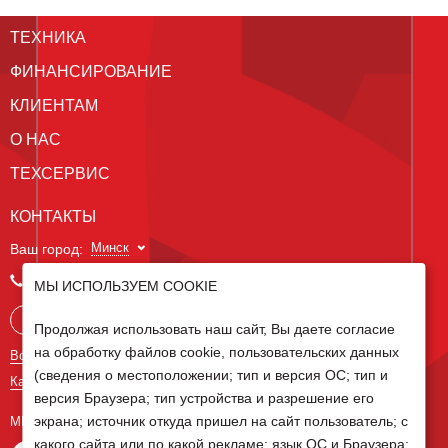
ТЕХНИКА
ФИНАНСИРОВАНИЕ
КЛИЕНТАМ
О НАС
ТЕХСЕРВИС
КОНТАКТЫ
Минск
Ваш город:
+375 29 238 97 34
МЫ ИСПОЛЬЗУЕМ COOKIE
Запросить консультацию
Продолжая использовать наш сайт, Вы даете согласие
на обработку файлов cookie, пользовательских данных
Все контакты
(сведения о местоположении; тип и версия ОС; тип и
Карта сайта
версия Браузера; тип устройства и разрешение его
экрана; источник откуда пришел на сайт пользователь; с
МЫ В СОЦ СЕТЯХ
какого сайта или по какой рекламе; язык ОС и Браузера;