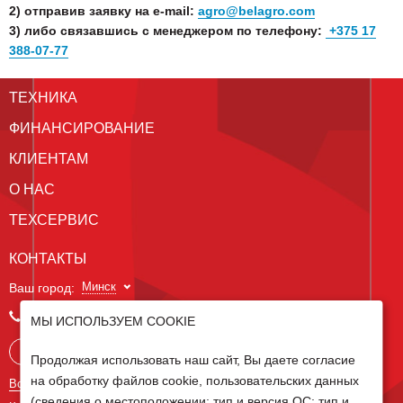
2) отправив заявку на e-mail:
agro@belagro.com
3) либо связавшись с менеджером по телефону:
+375 17
388-07-77
ТЕХНИКА
ФИНАНСИРОВАНИЕ
КЛИЕНТАМ
О НАС
ТЕХСЕРВИС
КОНТАКТЫ
Минск
Ваш город:
+375 29 238 97 34
МЫ ИСПОЛЬЗУЕМ COOKIE
Запросить консультацию
Продолжая использовать наш сайт, Вы даете согласие
на обработку файлов cookie, пользовательских данных
Все контакты
(сведения о местоположении; тип и версия ОС; тип и