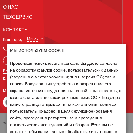
О НАС
ТЕХСЕРВИС
КОНТАКТЫ
Минск
Ваш город:
+375 29 238 97 34
МЫ ИСПОЛЬЗУЕМ COOKIE
Запросить консультацию
Продолжая использовать наш сайт, Вы даете согласие
на обработку файлов cookie, пользовательских данных
Все контакты
(сведения о местоположении; тип и версия ОС; тип и
Карта сайта
версия Браузера; тип устройства и разрешение его
экрана; источник откуда пришел на сайт пользователь; с
МЫ В СОЦ СЕТЯХ
какого сайта или по какой рекламе; язык ОС и Браузера;
какие страницы открывает и на какие кнопки нажимает
пользователь; ip-адрес) в целях функционирования
сайта, проведения ретаргетинга и проведения
© 2026 Группа компаний Белагро
статистических исследований и обзоров. Если вы не
хотите, чтобы ваши данные обрабатывались, покиньте