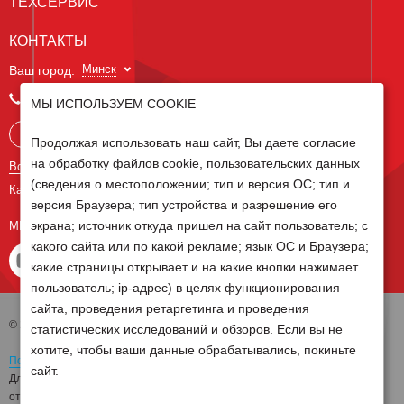
ТЕХСЕРВИС
КОНТАКТЫ
Минск
Ваш город:
+375 29 238 97 34
МЫ ИСПОЛЬЗУЕМ COOKIE
Запросить консультацию
Продолжая использовать наш сайт, Вы даете согласие
на обработку файлов cookie, пользовательских данных
Все контакты
(сведения о местоположении; тип и версия ОС; тип и
Карта сайта
версия Браузера; тип устройства и разрешение его
экрана; источник откуда пришел на сайт пользователь; с
МЫ В СОЦ СЕТЯХ
какого сайта или по какой рекламе; язык ОС и Браузера;
какие страницы открывает и на какие кнопки нажимает
пользователь; ip-адрес) в целях функционирования
сайта, проведения ретаргетинга и проведения
© 2026 Группа компаний Белагро
статистических исследований и обзоров. Если вы не
хотите, чтобы ваши данные обрабатывались, покиньте
Политика обработки персональных данных
сайт.
Для отзыва согласия на обработку персональных данных необходимо
отправить письмо на электронную почту
pd@belagro.by