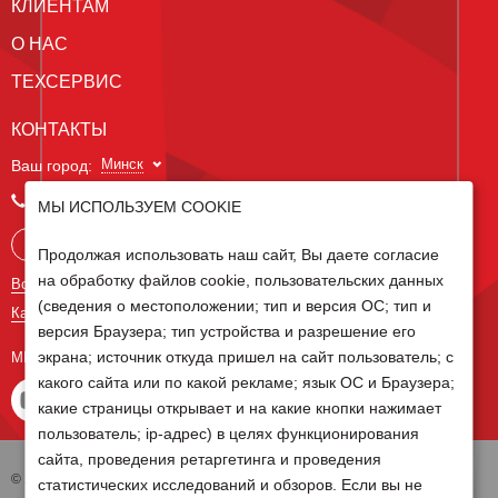
КЛИЕНТАМ
О НАС
ТЕХСЕРВИС
КОНТАКТЫ
Минск
Ваш город:
+375 29 238 97 34
МЫ ИСПОЛЬЗУЕМ COOKIE
Запросить консультацию
Продолжая использовать наш сайт, Вы даете согласие
на обработку файлов cookie, пользовательских данных
Все контакты
(сведения о местоположении; тип и версия ОС; тип и
Карта сайта
версия Браузера; тип устройства и разрешение его
экрана; источник откуда пришел на сайт пользователь; с
МЫ В СОЦ СЕТЯХ
какого сайта или по какой рекламе; язык ОС и Браузера;
какие страницы открывает и на какие кнопки нажимает
пользователь; ip-адрес) в целях функционирования
сайта, проведения ретаргетинга и проведения
© 2026 Группа компаний Белагро
статистических исследований и обзоров. Если вы не