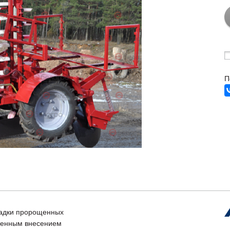
П
садки пророщенных
менным внесением