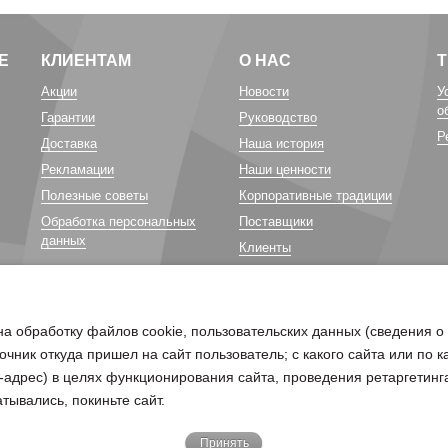
Е
КЛИЕНТАМ
О НАС
Акции
Новости
У
о
Гарантии
Руководство
Р
Доставка
Наша история
Рекламации
Наши ценности
Полезные советы
Корпоративные традиции
Обработка персональных
Поставщики
данных
Клиенты
Карьера у нас
Благотворительность
на обработку файлов cookie, пользовательских данных (сведения о
очник откуда пришел на сайт пользователь; с какого сайта или по 
ip-адрес) в целях функционирования сайта, проведения ретаргетинг
тывались, покиньте сайт.
Принять
бходимо отправить письмо на электронную почту
pd@belagro.by