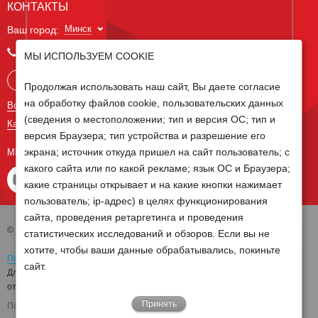
КОНТАКТЫ
Минск
Ваш город:
+375 29 238 97 34
МЫ ИСПОЛЬЗУЕМ COOKIE
Запросить консультацию
Продолжая использовать наш сайт, Вы даете согласие
на обработку файлов cookie, пользовательских данных
Все контакты
(сведения о местоположении; тип и версия ОС; тип и
Карта сайта
версия Браузера; тип устройства и разрешение его
экрана; источник откуда пришел на сайт пользователь; с
МЫ В СОЦ СЕТЯХ
какого сайта или по какой рекламе; язык ОС и Браузера;
какие страницы открывает и на какие кнопки нажимает
пользователь; ip-адрес) в целях функционирования
сайта, проведения ретаргетинга и проведения
© 2026 Группа компаний Белагро
статистических исследований и обзоров. Если вы не
хотите, чтобы ваши данные обрабатывались, покиньте
Политика обработки персональных данных
сайт.
Для отзыва согласия на обработку персональных данных необходимо
отправить письмо на электронную почту
pd@belagro.by
Принять
Поддержка сайта