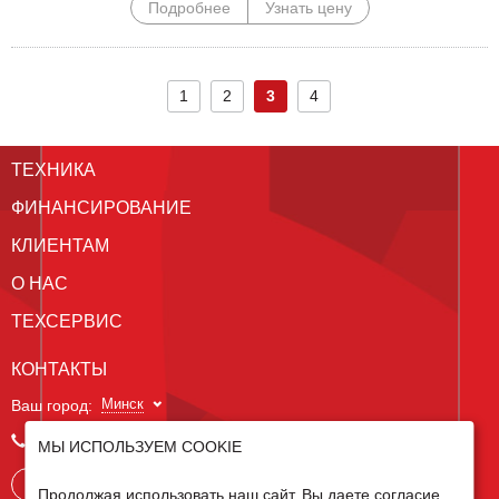
Подробнее
Узнать цену
1
2
3
4
ТЕХНИКА
ФИНАНСИРОВАНИЕ
КЛИЕНТАМ
О НАС
ТЕХСЕРВИС
КОНТАКТЫ
Минск
Ваш город:
+375 29 238 97 34
МЫ ИСПОЛЬЗУЕМ COOKIE
Запросить консультацию
Продолжая использовать наш сайт, Вы даете согласие