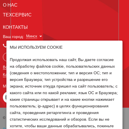
О НАС
ТЕХСЕРВИС
КОНТАКТЫ
Минск
Ваш город:
+375 29 238 97 34
МЫ ИСПОЛЬЗУЕМ COOKIE
Запросить консультацию
Продолжая использовать наш сайт, Вы даете согласие
на обработку файлов cookie, пользовательских данных
Все контакты
(сведения о местоположении; тип и версия ОС; тип и
Карта сайта
версия Браузера; тип устройства и разрешение его
экрана; источник откуда пришел на сайт пользователь; с
МЫ В СОЦ СЕТЯХ
какого сайта или по какой рекламе; язык ОС и Браузера;
какие страницы открывает и на какие кнопки нажимает
пользователь; ip-адрес) в целях функционирования
сайта, проведения ретаргетинга и проведения
© 2026 Группа компаний Белагро
статистических исследований и обзоров. Если вы не
хотите, чтобы ваши данные обрабатывались, покиньте