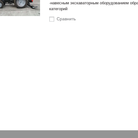
-навесным экскаваторным оборудованием обрат
категорий
Сравнить
оступление техники
Новые роторные косилки уже в
тва Сальсксельмаш
наличии на складах!
 Белагро в Минске!