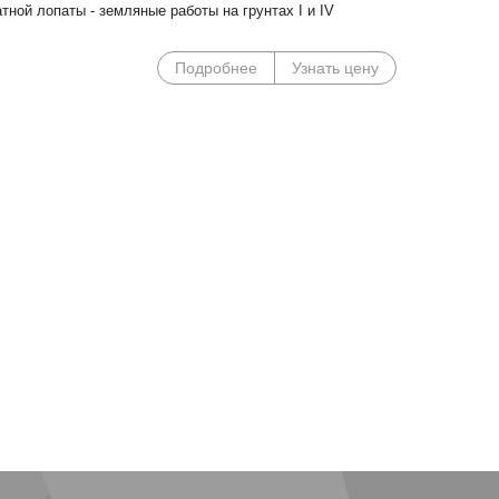
ной лопаты - земляные работы на грунтах I и IV
Подробнее
Узнать цену
Специальные цены на
Погрузочное оборудован
сегментные косилки!
Сальсксельмаш в наличии