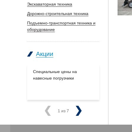
Экскаваторная техника
Дорожно-строительная техника
Подъемно-транспортная техника и
оборудование
Акции
Специальные цены на
Большое п
навесные погрузчики
производс
на склады
Previous
1
из 7
Next