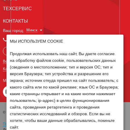
ТЕХСЕРВИС
КОНТАКТЫ
Минск
Ваш город:
+375 29 238 97 34
МЫ ИСПОЛЬЗУЕМ COOKIE
Запросить консультацию
Продолжая использовать наш сайт, Вы даете согласие
на обработку файлов cookie, пользовательских данных
Все контакты
(сведения о местоположении; тип и версия ОС; тип и
Карта сайта
версия Браузера; тип устройства и разрешение его
экрана; источник откуда пришел на сайт пользователь; с
МЫ В СОЦ СЕТЯХ
какого сайта или по какой рекламе; язык ОС и Браузера;
какие страницы открывает и на какие кнопки нажимает
пользователь; ip-адрес) в целях функционирования
сайта, проведения ретаргетинга и проведения
© 2026 Группа компаний Белагро
статистических исследований и обзоров. Если вы не
хотите, чтобы ваши данные обрабатывались, покиньте
Политика обработки персональных данных
сайт.
Для отзыва согласия на обработку персональных данных необходимо