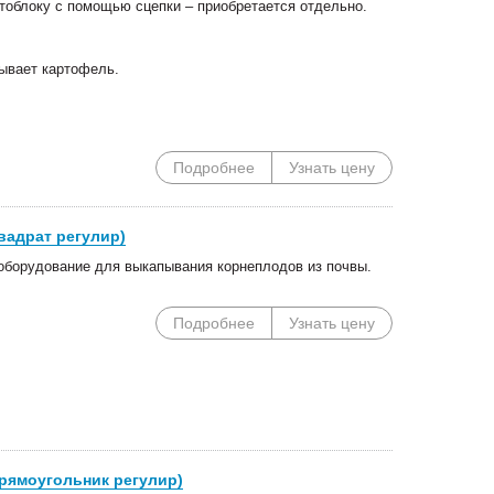
облоку с помощью сцепки – приобретается отдельно.
пывает картофель.
Подробнее
Узнать цену
вадрат регулир)
оборудование для выкапывания корнеплодов из почвы.
Подробнее
Узнать цену
Специальные цены на
Погрузочное оборудован
сегментные косилки!
Сальсксельмаш в наличии
рямоугольник регулир)