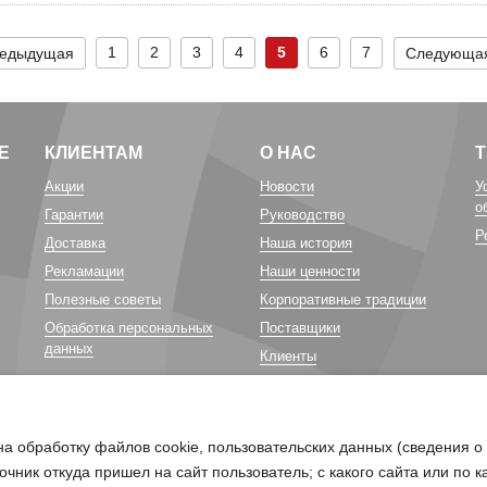
1
2
3
4
5
6
7
едыдущая
Следующа
Е
КЛИЕНТАМ
О НАС
Акции
Новости
У
о
Гарантии
Руководство
Р
Доставка
Наша история
Рекламации
Наши ценности
Полезные советы
Корпоративные традиции
Обработка персональных
Поставщики
данных
Клиенты
Карьера у нас
Благотворительность
на обработку файлов cookie, пользовательских данных (сведения о
очник откуда пришел на сайт пользователь; с какого сайта или по 