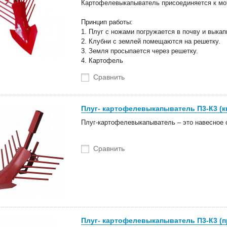
Картофелевыкапыватель присоединяется к мот
Принцип работы:
1. Плуг с ножами погружается в почву и выка
2. Клубни с землей помещаются на решетку.
3. Земля просыпается через решетку.
4. Картофель
Сравнить
Плуг- картофелевыкапыватель П3-К3 (к
Плуг-картофелевыкапыватель – это навесное 
Сравнить
оступление техники
Новые роторные косилки уже в
тва Сальсксельмаш
наличии на складах!
Плуг- картофелевыкапыватель П3-К3 (п