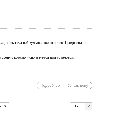
зд на вспаханной культиватором почве. Предназначен
 сцепки, которая используется для установки:
Подробнее
Узнать цену
я
По 10