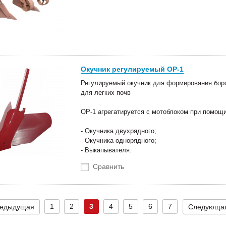
Окучник регулируемый ОР-1
Регулируемый окучник для формирования боро
для легких почв
ОР-1 агрегатируется с мотоблоком при помощи
- Окучника двухрядного;
- Окучника однорядного;
- Выкапывателя.
Сравнить
1
2
3
4
5
6
7
едыдущая
Следующа