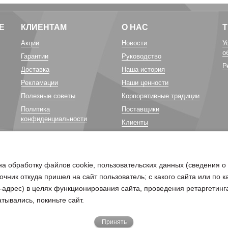
Е
КЛИЕНТАМ
О НАС
Акции
Новости
У
о
Гарантии
Руководство
Р
Доставка
Наша история
Рекламации
Наши ценности
Полезные советы
Корпоративные традиции
Политика
Поставщики
конфиденциальности
Клиенты
Карьера у нас
Благотворительность
на обработку файлов cookie, пользовательских данных (сведения о
очник откуда пришел на сайт пользователь; с какого сайта или по 
ip-адрес) в целях функционирования сайта, проведения ретаргетинг
тывались, покиньте сайт.
Принять
бходимо отправить письмо на электронную почту
pd@belagro.by