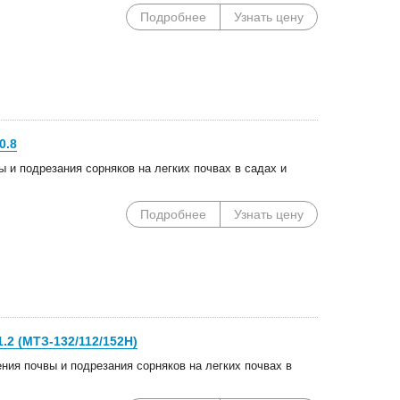
Подробнее
Узнать цену
0.8
 и подрезания сорняков на легких почвах в садах и
Подробнее
Узнать цену
.2 (МТЗ-132/112/152Н)
Специальные цены на
Погрузочное оборудован
ия почвы и подрезания сорняков на легких почвах в
сегментные косилки!
Сальсксельмаш в наличии