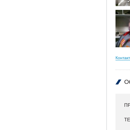
Контак
О
П
Т