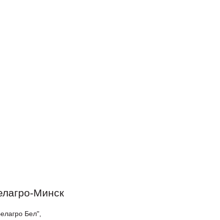
оступление техники
Новые роторные косилки уже в
тва Сальсксельмаш
наличии на складах!
 Белагро в Минске!
елагро-Минск
елагро Бел",