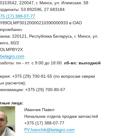
153542, 220047, г. Минск, ул. Илимская, 58
ординаты: 53.892596, 27.683184
75 (17) 388-07-77
BY89OLMP30120000210390000933 в ОАО
зпромбанк»
анка: 220121, Республика Беларусь, г. Минск, ул.
кого, 60/2
 OLMPBY2X
belagro.com
аботы: пн - пт: с 9:00 до 18:00.
сб-
вс: выходной
ерия: +375 (29) 700-81-55 (по вопросам сверки
ых расчетов);
екламации: +375 (29) 700-80-67.
тные лица:
Иванчик Павел
Начальник отдела продаж запчастей
+375 (17) 388-07-77
PV.Ivanchik@belagro.com