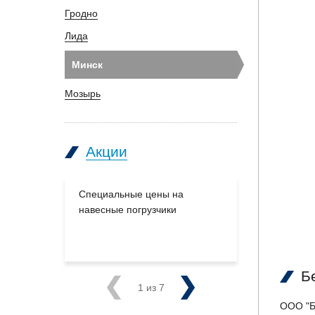
Гродно
Лида
Минск
Мозырь
Акции
Специальные цены на
Большое п
навесные погрузчики
производс
на склады
Б
Previous
1
из 7
Next
ООО "Б