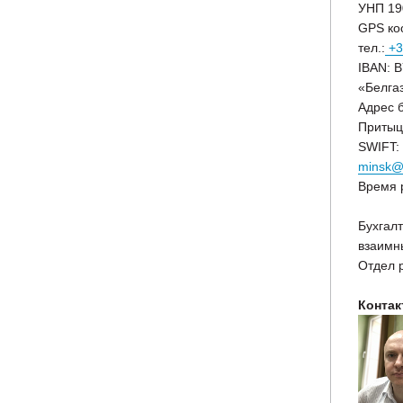
УНП 190
GPS ко
тел.:
+3
IBAN: 
«Белга
Адрес б
Притыц
SWIFT:
minsk@
Время р
Бухгалт
взаимн
Отдел р
Контак