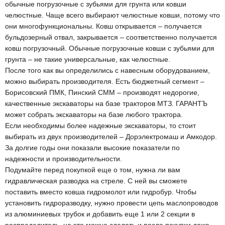
обычные погрузочные с зубьями для грунта или ковши
челюстные. Чаще всего выбирают челюстные ковши, потому что
они многофункциональны. Ковш открывается – получается
бульдозерный отвал, закрывается – соответственно получается
ковш погрузочный. Обычные погрузочные ковши с зубьями для
грунта – не такие универсальные, как челюстные.
После того как вы определились с навесным оборудованием,
можно выбирать производителя. Есть бюджетный сегмент –
Борисовский ПМК, Пинский СММ – производят недорогие,
качественные экскаваторы на базе тракторов МТЗ. ГАРАНТЪ
может собрать экскаваторы на базе любого трактора.
Если необходимы более надежные экскаваторы, то стоит
выбирать из двух производителей – Дорэлектромаш и Амкодор.
За долгие годы они показали высокие показатели по
надежности и производительности.
Подумайте перед покупкой еще о том, нужна ли вам
гидравлическая разводка на стреле. С ней вы сможете
поставить вместо ковша гидромолот или гидробур. Чтобы
установить гидроразводку, нужно провести цепь маслопроводов
из алюминиевых трубок и добавить еще 1 или 2 секции в
распределитель, но это можно сделать и после покупки даже