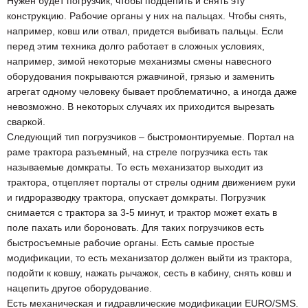
Нужен будет погрузчик, чтобы подцепить и снять эту
конструкцию. Рабочие органы у них на пальцах. Чтобы снять,
например, ковш или отвал, придется выбивать пальцы. Если
перед этим техника долго работает в сложных условиях,
например, зимой некоторые механизмы смены навесного
оборудования покрываются ржавчиной, грязью и заменить
агрегат одному человеку бывает проблематично, а иногда даже
невозможно. В некоторых случаях их приходится вырезать
сваркой.
Следующий тип погрузчиков – быстромонтируемые. Портал на
раме трактора разъемный, на стреле погрузчика есть так
называемые домкраты. То есть механизатор выходит из
трактора, отцепляет порталы от стрелы одним движением руки
и гидроразводку трактора, опускает домкраты. Погрузчик
снимается с трактора за 3-5 минут, и трактор может ехать в
поле пахать или бороновать. Для таких погрузчиков есть
быстросъемные рабочие органы. Есть самые простые
модификации, то есть механизатор должен выйти из трактора,
подойти к ковшу, нажать рычажок, сесть в кабину, снять ковш и
нацепить другое оборудование.
Есть механическая и гидравлические модификации EURO/SMS.