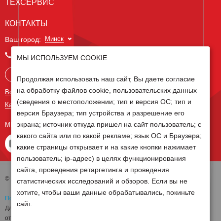
ТЕХСЕРВИС
КОНТАКТЫ
Минск
Ваш город:
+375 29 238 97 34
МЫ ИСПОЛЬЗУЕМ COOKIE
Запросить консультацию
Продолжая использовать наш сайт, Вы даете согласие
на обработку файлов cookie, пользовательских данных
Все контакты
(сведения о местоположении; тип и версия ОС; тип и
Карта сайта
версия Браузера; тип устройства и разрешение его
экрана; источник откуда пришел на сайт пользователь; с
МЫ В СОЦ СЕТЯХ
какого сайта или по какой рекламе; язык ОС и Браузера;
какие страницы открывает и на какие кнопки нажимает
пользователь; ip-адрес) в целях функционирования
сайта, проведения ретаргетинга и проведения
© 2026 Группа компаний Белагро
статистических исследований и обзоров. Если вы не
хотите, чтобы ваши данные обрабатывались, покиньте
Политика обработки персональных данных
сайт.
Для отзыва согласия на обработку персональных данных необходимо
отправить письмо на электронную почту
pd@belagro.by