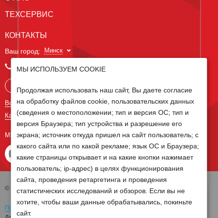
ТЕХСЕРВИС
КОНТАКТЫ
Минск
Ваш город:
+375 29 238 97 34
МЫ ИСПОЛЬЗУЕМ COOKIE
Запросить консультацию
Продолжая использовать наш сайт, Вы даете согласие
на обработку файлов cookie, пользовательских данных
Все контакты
(сведения о местоположении; тип и версия ОС; тип и
Карта сайта
версия Браузера; тип устройства и разрешение его
экрана; источник откуда пришел на сайт пользователь; с
МЫ В СОЦ СЕТЯХ
какого сайта или по какой рекламе; язык ОС и Браузера;
какие страницы открывает и на какие кнопки нажимает
пользователь; ip-адрес) в целях функционирования
сайта, проведения ретаргетинга и проведения
© 2026 Группа компаний Белагро
статистических исследований и обзоров. Если вы не
хотите, чтобы ваши данные обрабатывались, покиньте
Политика обработки персональных данных
сайт.
Для отзыва согласия на обработку персональных данных необходимо