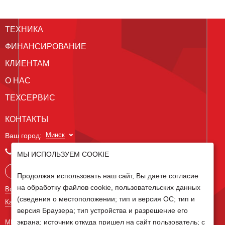
ТЕХНИКА
ФИНАНСИРОВАНИЕ
КЛИЕНТАМ
О НАС
ТЕХСЕРВИС
КОНТАКТЫ
Минск
Ваш город:
+375 29 238 97 34
МЫ ИСПОЛЬЗУЕМ COOKIE
Запросить консультацию
Продолжая использовать наш сайт, Вы даете согласие
на обработку файлов cookie, пользовательских данных
Все контакты
(сведения о местоположении; тип и версия ОС; тип и
Карта сайта
версия Браузера; тип устройства и разрешение его
экрана; источник откуда пришел на сайт пользователь; с
МЫ В СОЦ СЕТЯХ