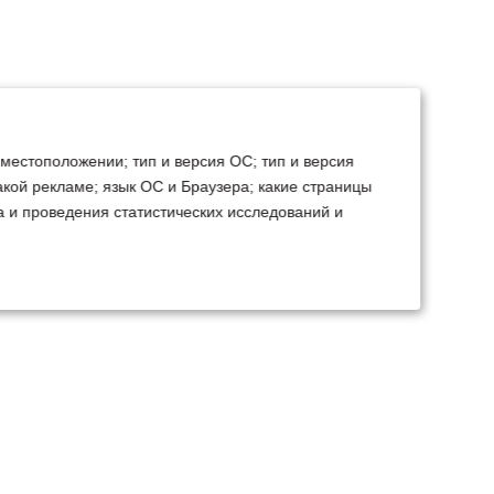
 местоположении; тип и версия ОС; тип и версия
какой рекламе; язык ОС и Браузера; какие страницы
а и проведения статистических исследований и
ТЕХСЕРВИС
КОНТАКТЫ
становка доп.
Минск
Ваш город:
борудования
+375 29 238 97 34
емонт, TO, дефектовка
Запросить консультацию