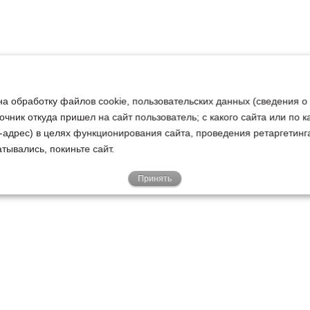
на обработку файлов cookie, пользовательских данных (сведения о
очник откуда пришел на сайт пользователь; с какого сайта или по 
ip-адрес) в целях функционирования сайта, проведения ретаргетинг
тывались, покиньте сайт.
Принять
Е
КЛИЕНТАМ
О НАС
Акции
Новости
У
о
Гарантии
Руководство
Р
Доставка
Наша история