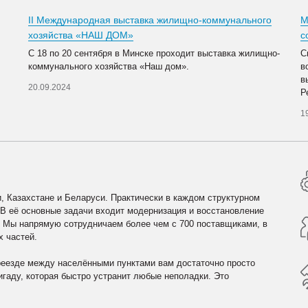
II Международная выставка жилищно-коммунального
М
хозяйства «НАШ ДОМ»
с
С 18 по 20 сентября в Минске проходит выставка жилищно-
С
коммунального хозяйства «Наш дом».
в
в
20.09.2024
Р
1
, Казахстане и Беларуси. Практически в каждом структурном
 В её основные задачи входит модернизация и восстановление
. Мы напрямую сотрудничаем более чем с 700 поставщиками, в
х частей.
реезде между населёнными пунктами вам достаточно просто
гаду, которая быстро устранит любые неполадки. Это