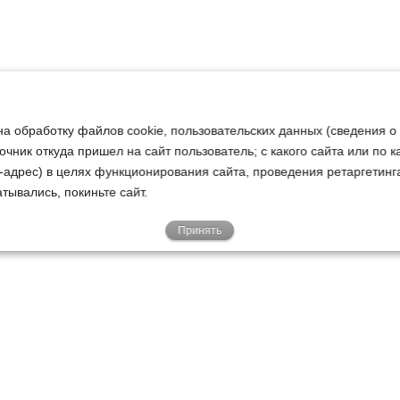
на обработку файлов cookie, пользовательских данных (сведения о
очник откуда пришел на сайт пользователь; с какого сайта или по 
ip-адрес) в целях функционирования сайта, проведения ретаргетинг
тывались, покиньте сайт.
Принять
Е
КЛИЕНТАМ
О НАС
Акции
Новости
У
о
Гарантии
Руководство
Р
Доставка
Наша история