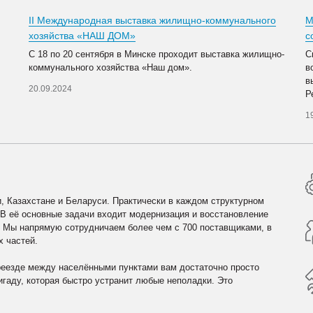
II Международная выставка жилищно-коммунального
М
хозяйства «НАШ ДОМ»
с
С 18 по 20 сентября в Минске проходит выставка жилищно-
С
коммунального хозяйства «Наш дом».
в
в
20.09.2024
Р
1
, Казахстане и Беларуси. Практически в каждом структурном
 В её основные задачи входит модернизация и восстановление
. Мы напрямую сотрудничаем более чем с 700 поставщиками, в
х частей.
реезде между населёнными пунктами вам достаточно просто
гаду, которая быстро устранит любые неполадки. Это