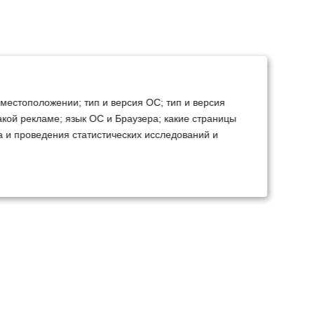
 местоположении; тип и версия ОС; тип и версия
какой рекламе; язык ОС и Браузера; какие страницы
а и проведения статистических исследований и
ТЕХСЕРВИС
КОНТАКТЫ
становка доп.
Минск
Ваш город:
борудования
+375 29 238 97 34
емонт, TO, дефектовка
Запросить консультацию