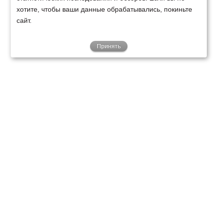
хотите, чтобы ваши данные обрабатывались, покиньте
сайт.
Принять
ТЕХНИКА
ФИНАНСИРОВАНИЕ
КЛИЕНТАМ
О НАС
ТЕХСЕРВИС
КОНТАКТЫ
Минск
Ваш город:
+375 29 238 97 34
Запросить консультацию