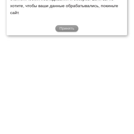
хотите, чтобы ваши данные обрабатывались, покиньте
сайт.
Принять
ТЕХНИКА
ФИНАНСИРОВАНИЕ
КЛИЕНТАМ
О НАС
ТЕХСЕРВИС
КОНТАКТЫ
Минск
Ваш город:
+375 29 238 97 34
Запросить консультацию