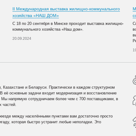
II Международная выставка жилищно-коммунального
М
хозяйства «НАШ ДОМ»
с
С 18 по 20 сентября в Минске проходит выставка жилищно-
С
коммунального хозяйства «Наш дом».
в
в
20.09.2024
Р
1
, Казахстане и Беларуси. Практически в каждом структурном
 В её основные задачи входит модернизация и восстановление
. Мы напрямую сотрудничаем более чем с 700 поставщиками, в
х частей.
реезде между населёнными пунктами вам достаточно просто
гаду, которая быстро устранит любые неполадки. Это