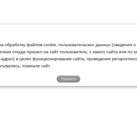
на обработку файлов cookie, пользовательских данных (сведения о
очник откуда пришел на сайт пользователь; с какого сайта или по 
ip-адрес) в целях функционирования сайта, проведения ретаргетинг
тывались, покиньте сайт.
Принять
Е
КЛИЕНТАМ
О НАС
Акции
Новости
У
о
Гарантии
Руководство
Р
Доставка
Наша история