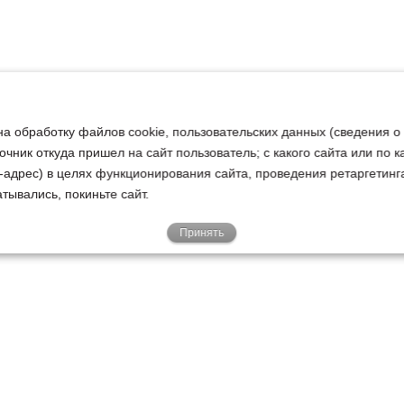
на обработку файлов cookie, пользовательских данных (сведения о
очник откуда пришел на сайт пользователь; с какого сайта или по 
ip-адрес) в целях функционирования сайта, проведения ретаргетинг
тывались, покиньте сайт.
Принять
Е
КЛИЕНТАМ
О НАС
Акции
Новости
У
о
Гарантии
Руководство
Р
Доставка
Наша история