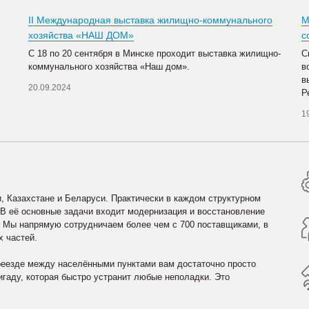
II Международная выставка жилищно-коммунального
М
хозяйства «НАШ ДОМ»
с
С 18 по 20 сентября в Минске проходит выставка жилищно-
С
коммунального хозяйства «Наш дом».
в
в
20.09.2024
Р
1
, Казахстане и Беларуси. Практически в каждом структурном
 В её основные задачи входит модернизация и восстановление
. Мы напрямую сотрудничаем более чем с 700 поставщиками, в
х частей.
реезде между населёнными пунктами вам достаточно просто
гаду, которая быстро устранит любые неполадки. Это