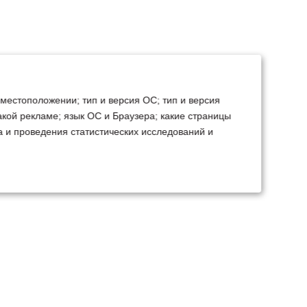
 местоположении; тип и версия ОС; тип и версия
какой рекламе; язык ОС и Браузера; какие страницы
а и проведения статистических исследований и
ТЕХСЕРВИС
КОНТАКТЫ
становка доп.
Минск
Ваш город:
борудования
+375 29 238 97 34
емонт, TO, дефектовка
Запросить консультацию