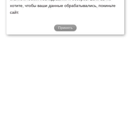
хотите, чтобы ваши данные обрабатывались, покиньте
сайт.
Принять
ТЕХНИКА
ФИНАНСИРОВАНИЕ
КЛИЕНТАМ
О НАС
ТЕХСЕРВИС
КОНТАКТЫ
Минск
Ваш город:
+375 29 238 97 34
Запросить консультацию