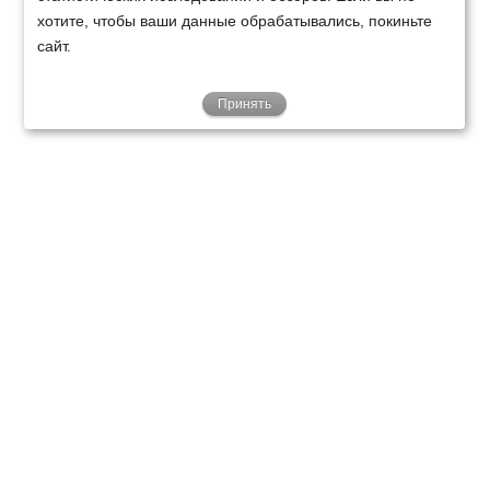
хотите, чтобы ваши данные обрабатывались, покиньте
сайт.
Принять
ТЕХНИКА
ФИНАНСИРОВАНИЕ
КЛИЕНТАМ
О НАС
ТЕХСЕРВИС
КОНТАКТЫ
Минск
Ваш город:
+375 29 238 97 34
Запросить консультацию