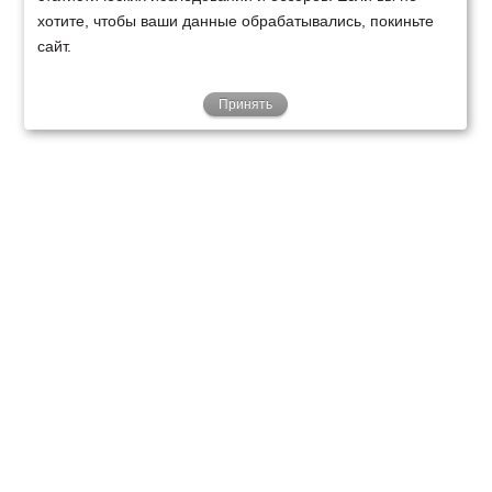
хотите, чтобы ваши данные обрабатывались, покиньте
сайт.
Принять
ТЕХНИКА
ФИНАНСИРОВАНИЕ
КЛИЕНТАМ
О НАС
ТЕХСЕРВИС
КОНТАКТЫ
Минск
Ваш город:
+375 29 238 97 34
Запросить консультацию