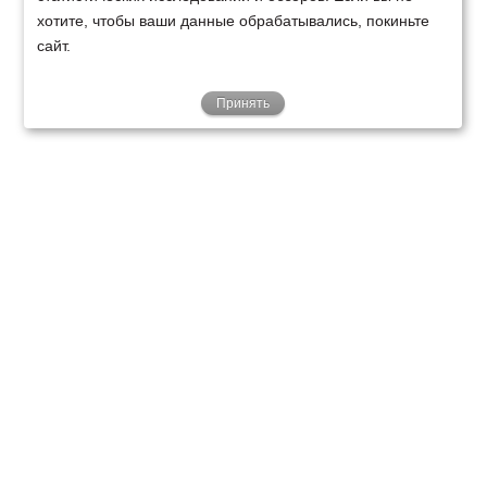
хотите, чтобы ваши данные обрабатывались, покиньте
сайт.
Принять
ТЕХНИКА
ФИНАНСИРОВАНИЕ
КЛИЕНТАМ
О НАС
ТЕХСЕРВИС
КОНТАКТЫ
Минск
Ваш город:
+375 29 238 97 34
Запросить консультацию