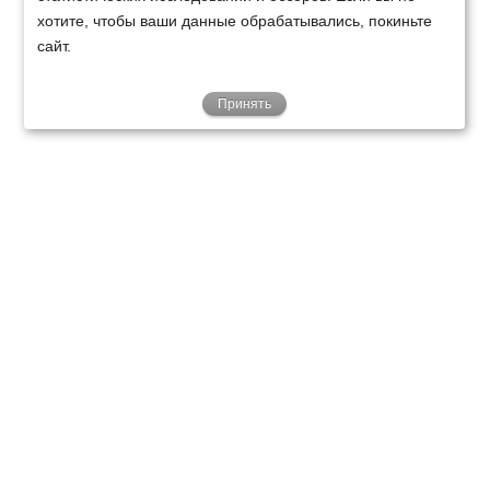
хотите, чтобы ваши данные обрабатывались, покиньте
сайт.
Принять
ТЕХНИКА
ФИНАНСИРОВАНИЕ
КЛИЕНТАМ
О НАС
ТЕХСЕРВИС
КОНТАКТЫ
Минск
Ваш город:
+375 29 238 97 34
Запросить консультацию