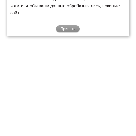
хотите, чтобы ваши данные обрабатывались, покиньте
сайт.
Принять
ТЕХНИКА
ФИНАНСИРОВАНИЕ
КЛИЕНТАМ
О НАС
ТЕХСЕРВИС
КОНТАКТЫ
Минск
Ваш город:
+375 29 238 97 34
Запросить консультацию