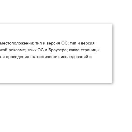
 местоположении; тип и версия ОС; тип и версия
какой рекламе; язык ОС и Браузера; какие страницы
а и проведения статистических исследований и
ТЕХСЕРВИС
КОНТАКТЫ
становка доп.
Минск
Ваш город:
борудования
+375 29 238 97 34
емонт, TO, дефектовка
Запросить консультацию