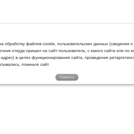
на обработку файлов cookie, пользовательских данных (сведения о
очник откуда пришел на сайт пользователь; с какого сайта или по 
ip-адрес) в целях функционирования сайта, проведения ретаргетинг
тывались, покиньте сайт.
Принять
Е
КЛИЕНТАМ
О НАС
Акции
Новости
У
о
Гарантии
Руководство
Р
Доставка
Наша история