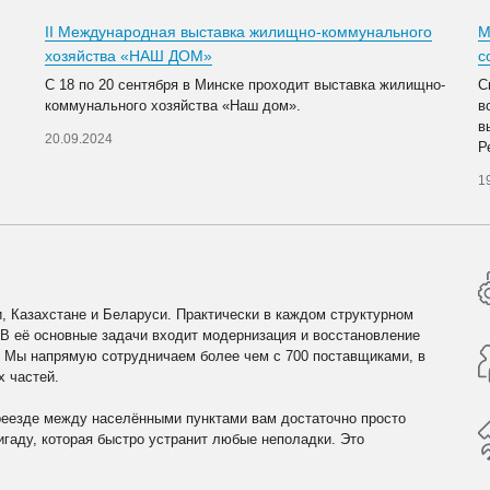
II Международная выставка жилищно-коммунального
М
хозяйства «НАШ ДОМ»
с
С 18 по 20 сентября в Минске проходит выставка жилищно-
С
коммунального хозяйства «Наш дом».
в
в
20.09.2024
Р
1
, Казахстане и Беларуси. Практически в каждом структурном
 В её основные задачи входит модернизация и восстановление
. Мы напрямую сотрудничаем более чем с 700 поставщиками, в
х частей.
реезде между населёнными пунктами вам достаточно просто
гаду, которая быстро устранит любые неполадки. Это