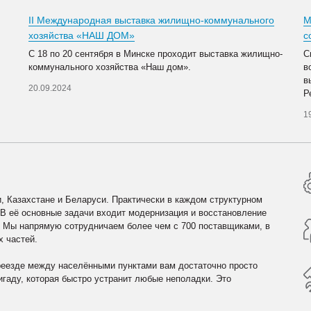
II Международная выставка жилищно-коммунального
М
хозяйства «НАШ ДОМ»
с
С 18 по 20 сентября в Минске проходит выставка жилищно-
С
коммунального хозяйства «Наш дом».
в
в
20.09.2024
Р
1
, Казахстане и Беларуси. Практически в каждом структурном
 В её основные задачи входит модернизация и восстановление
. Мы напрямую сотрудничаем более чем с 700 поставщиками, в
х частей.
реезде между населёнными пунктами вам достаточно просто
гаду, которая быстро устранит любые неполадки. Это