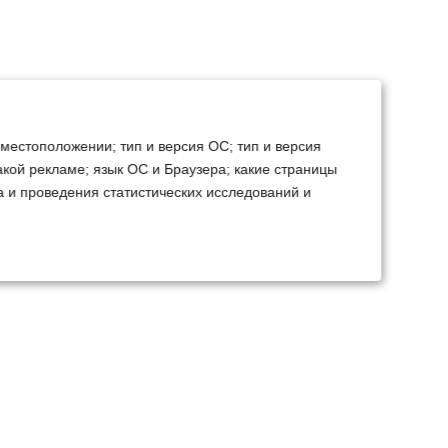
 местоположении; тип и версия ОС; тип и версия
какой рекламе; язык ОС и Браузера; какие страницы
а и проведения статистических исследований и
ТЕХСЕРВИС
КОНТАКТЫ
становка доп.
Минск
Ваш город:
борудования
+375 29 238 97 34
емонт, TO, дефектовка
Запросить консультацию