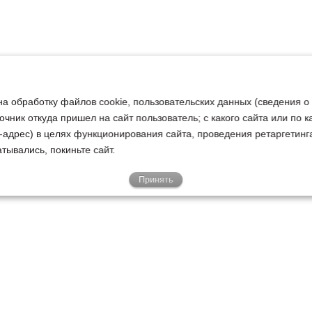
на обработку файлов cookie, пользовательских данных (сведения о
очник откуда пришел на сайт пользователь; с какого сайта или по 
ip-адрес) в целях функционирования сайта, проведения ретаргетинг
тывались, покиньте сайт.
Принять
Е
КЛИЕНТАМ
О НАС
Акции
Новости
У
о
Гарантии
Руководство
Р
Доставка
Наша история