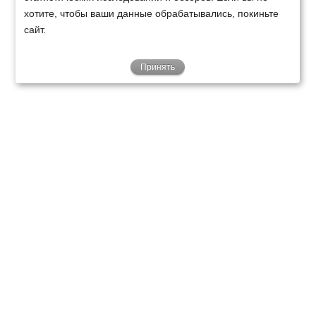
хотите, чтобы ваши данные обрабатывались, покиньте
сайт.
Принять
ТЕХНИКА
ФИНАНСИРОВАНИЕ
КЛИЕНТАМ
О НАС
ТЕХСЕРВИС
КОНТАКТЫ
Минск
Ваш город:
+375 29 238 97 34
Запросить консультацию