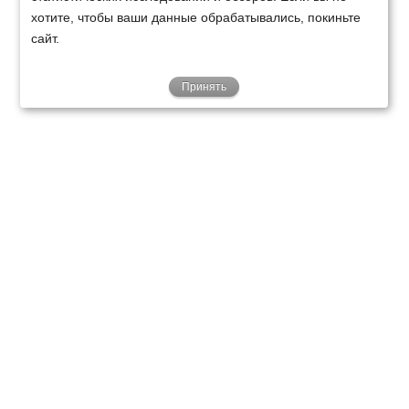
хотите, чтобы ваши данные обрабатывались, покиньте
сайт.
Принять
ТЕХНИКА
ФИНАНСИРОВАНИЕ
КЛИЕНТАМ
О НАС
ТЕХСЕРВИС
КОНТАКТЫ
Минск
Ваш город:
+375 29 238 97 34
Запросить консультацию