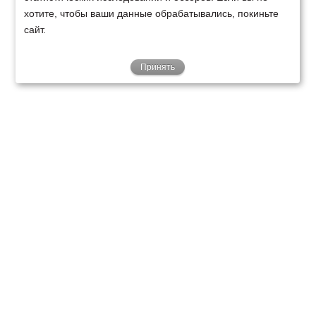
хотите, чтобы ваши данные обрабатывались, покиньте
сайт.
Принять
ТЕХНИКА
ФИНАНСИРОВАНИЕ
КЛИЕНТАМ
О НАС
ТЕХСЕРВИС
КОНТАКТЫ
Минск
Ваш город:
+375 29 238 97 34
Запросить консультацию