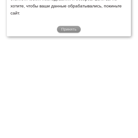
хотите, чтобы ваши данные обрабатывались, покиньте
сайт.
Принять
ТЕХНИКА
ФИНАНСИРОВАНИЕ
КЛИЕНТАМ
О НАС
ТЕХСЕРВИС
КОНТАКТЫ
Минск
Ваш город:
+375 29 238 97 34
Запросить консультацию