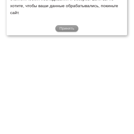
хотите, чтобы ваши данные обрабатывались, покиньте
сайт.
Принять
ТЕХНИКА
ФИНАНСИРОВАНИЕ
КЛИЕНТАМ
О НАС
ТЕХСЕРВИС
КОНТАКТЫ
Минск
Ваш город:
+375 29 238 97 34
Запросить консультацию