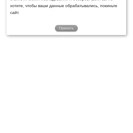
хотите, чтобы ваши данные обрабатывались, покиньте
сайт.
Принять
ТЕХНИКА
ФИНАНСИРОВАНИЕ
КЛИЕНТАМ
О НАС
ТЕХСЕРВИС
КОНТАКТЫ
Минск
Ваш город:
+375 29 238 97 34
Запросить консультацию