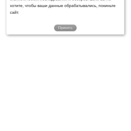
хотите, чтобы ваши данные обрабатывались, покиньте
сайт.
Принять
ТЕХНИКА
ФИНАНСИРОВАНИЕ
КЛИЕНТАМ
О НАС
ТЕХСЕРВИС
КОНТАКТЫ
Минск
Ваш город:
+375 29 238 97 34
Запросить консультацию