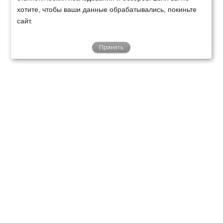
хотите, чтобы ваши данные обрабатывались, покиньте
сайт.
Принять
ТЕХНИКА
ФИНАНСИРОВАНИЕ
КЛИЕНТАМ
О НАС
ТЕХСЕРВИС
КОНТАКТЫ
Минск
Ваш город:
+375 29 238 97 34
Запросить консультацию