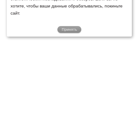
хотите, чтобы ваши данные обрабатывались, покиньте
сайт.
Принять
ТЕХНИКА
ФИНАНСИРОВАНИЕ
КЛИЕНТАМ
О НАС
ТЕХСЕРВИС
КОНТАКТЫ
Минск
Ваш город:
+375 29 238 97 34
Запросить консультацию