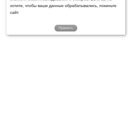
хотите, чтобы ваши данные обрабатывались, покиньте
сайт.
Принять
ТЕХНИКА
ФИНАНСИРОВАНИЕ
КЛИЕНТАМ
О НАС
ТЕХСЕРВИС
КОНТАКТЫ
Минск
Ваш город:
+375 29 238 97 34
Запросить консультацию