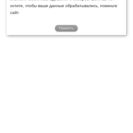
хотите, чтобы ваши данные обрабатывались, покиньте
сайт.
Принять
ТЕХНИКА
ФИНАНСИРОВАНИЕ
КЛИЕНТАМ
О НАС
ТЕХСЕРВИС
КОНТАКТЫ
Минск
Ваш город:
+375 29 238 97 34
Запросить консультацию